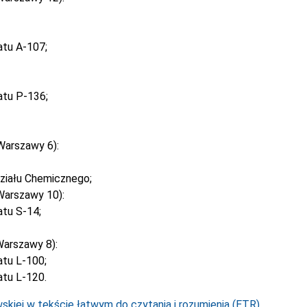
atu A-107;
atu P-136;
Warszawy 6):
ziału Chemicznego;
Warszawy 10):
tu S-14;
arszawy 8):
tu L-100;
tu L-120.
kiej w tekście łatwym do czytania i rozumienia (ETR).