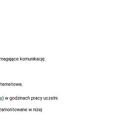
magające komunikację:
nternetowe;
ne
) w godzinach pracy uczelni.
 zamontowane w niżej