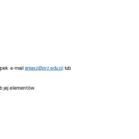
epek
: e-mail
aniasz@prz.edu.pl
lub
b jej elementów.