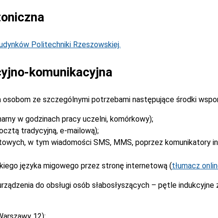
toniczna
dynków Politechniki Rzeszowskiej.
yjno-komunikacyjna
 osobom ze szczególnymi potrzebami następujące środki wspo
narny w godzinach pracy uczelni, komórkowy);
cztą tradycyjną, e-mailową);
stowych, w tym wiadomości SMS, MMS, poprzez komunikatory i
kiego języka migowego przez stronę internetową (
tłumacz onli
rządzenia do obsługi osób słabosłyszących – pętle indukcyjne
Warszawy 12):