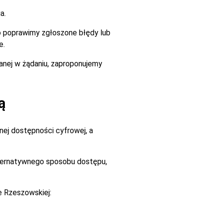
a.
go poprawimy zgłoszone błędy lub
e.
zanej w żądaniu, zaproponujemy
ą
ej dostępności cyfrowej, a
alternatywnego sposobu dostępu,
e Rzeszowskiej: