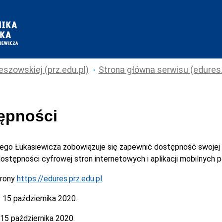
eszowskiej (prz.edu.pl)
Strona główna serwisu (edures.
tępności
cego Łukasiewicza
zobowiązuje się zapewnić dostępność swojej
 dostępności cyfrowej stron internetowych i aplikacji mobilnych
trony
https://edures.prz.edu.pl
.
:
15 października 2020.
15 października 2020.